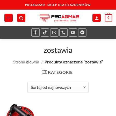
Przewiń
PROAGMAR - SKLEP DLA GLAZURNIKÒW
do
zawartości
0
zostawia
Strona główna
/
Produkty oznaczone “zostawia”
KATEGORIE