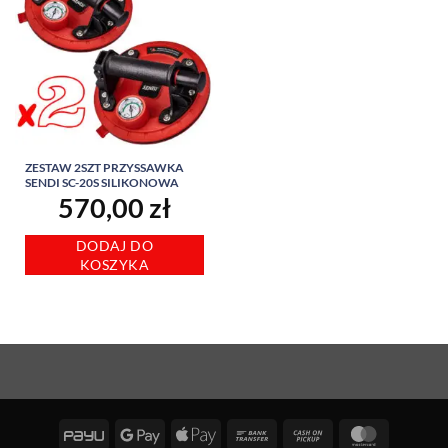
ZESTAW 2SZT PRZYSSAWKA
SENDI SC-20S SILIKONOWA
570,00
zł
DODAJ DO
KOSZYKA
PayU
Google
Apple
Bank
Cash
MasterCa