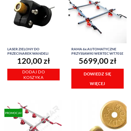
LASER ZIELONY DO
RAMA 6x AUTOMATYCZNE
PRZECINAREK WANDELI
PRZYSSAWKI WERTEC WT701E
120,00
zł
5699,00
zł
DODAJ DO
DOWIEDZ SIĘ
KOSZYKA
WIĘCEJ
PROMOCJA!