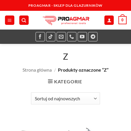
Przewiń
PROAGMAR - SKLEP DLA GLAZURNIKÒW
do
zawartości
0
Z
Strona główna
/
Produkty oznaczone “Z”
KATEGORIE