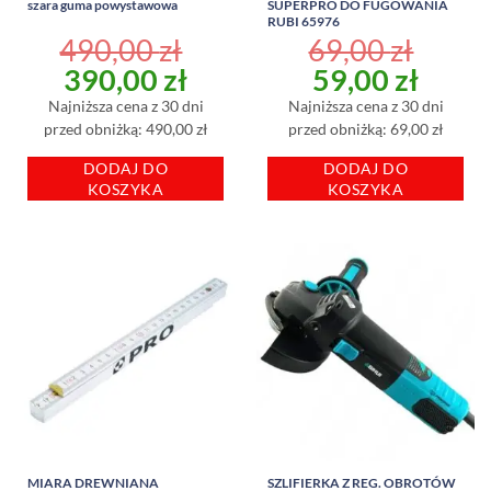
szara guma powystawowa
SUPERPRO DO FUGOWANIA
RUBI 65976
490,00
zł
69,00
zł
Pierwotna
Aktualna
Pierwotna
Aktu
390,00
zł
59,00
zł
cena
cena
cena
cena
Najniższa cena z 30 dni
Najniższa cena z 30 dni
wynosiła:
wynosi:
wynosiła:
wynos
przed obniżką: 490,00 zł
przed obniżką: 69,00 zł
490,00 zł.
390,00 zł.
69,00 zł.
59,00
DODAJ DO
DODAJ DO
KOSZYKA
KOSZYKA
MIARA DREWNIANA
SZLIFIERKA Z REG. OBROTÓW