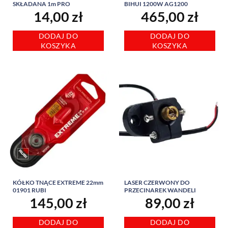
SKŁADANA 1m PRO
BIHUI 1200W AG1200
14,00
zł
465,00
zł
DODAJ DO
DODAJ DO
KOSZYKA
KOSZYKA
KÓŁKO TNĄCE EXTREME 22mm
LASER CZERWONY DO
01901 RUBI
PRZECINAREK WANDELI
145,00
zł
89,00
zł
DODAJ DO
DODAJ DO