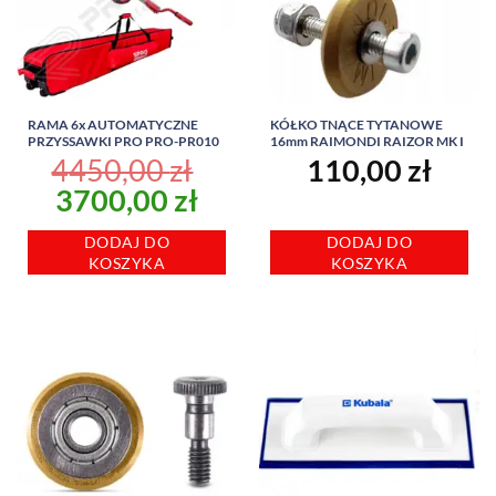
RAMA 6x AUTOMATYCZNE
KÓŁKO TNĄCE TYTANOWE
PRZYSSAWKI PRO PRO-PR010
16mm RAIMONDI RAIZOR MK I
4450,00
zł
110,00
zł
Pierwotna
Aktualna
3700,00
zł
cena
cena
DODAJ DO
DODAJ DO
wynosiła:
wynosi:
KOSZYKA
KOSZYKA
4450,00 zł.
3700,00 zł.