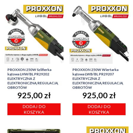
PROXXON 250W Szlifierka
PROXXON 250W Wiertarka
kątowa LHW/BL PR29202
kątowa LWB/BL PR29207
ELEKTRYCZNA Z
ELEKTRYCZNA Z
ELEKTRONICZNĄ REGULACJĄ
ELEKTRONICZNĄ REGULACJĄ
OBROTÓW
OBROTÓW
925,00
zł
925,00
zł
DODAJ DO
DODAJ DO
KOSZYKA
KOSZYKA