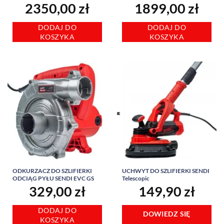
2350,00
zł
1899,00
zł
DODAJ DO
DODAJ DO
KOSZYKA
KOSZYKA
ODKURZACZ DO SZLIFIERKI
UCHWYT DO SZLIFIERKI SENDI
ODCIĄG PYŁU SENDI EVC GS
Telescopic
329,00
zł
149,90
zł
DODAJ DO
DOWIEDZ SIĘ
KOSZYKA