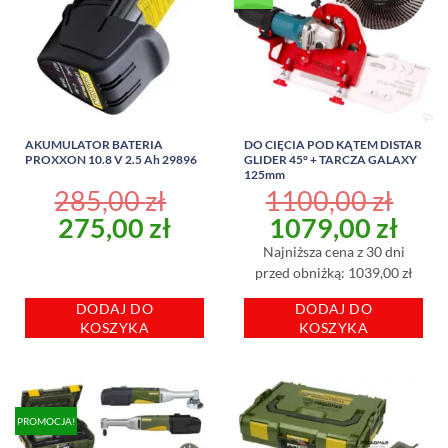
AKUMULATOR BATERIA
DO CIĘCIA POD KĄTEM DISTAR
PROXXON 10.8 V 2.5 Ah 29896
GLIDER 45° + TARCZA GALAXY
125mm
285,00
zł
1100,00
zł
Pierwotna
Aktualna
Pierwotna
Akt
275,00
zł
1079,00
zł
cena
cena
cena
cen
Najniższa cena z 30 dni
wynosiła:
wynosi:
wynosiła:
wyn
przed obniżką: 1039,00 zł
285,00 zł.
275,00 zł.
1100,00 zł.
1079
DODAJ DO
DODAJ DO
KOSZYKA
KOSZYKA
PROMOCJA!