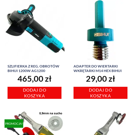
SZLIFIERKA Z REG. OBROTÓW
ADAPTER DO WIERTARKI
BIHUI 1200W AG1200
WKRĘTARKI M14 HEX BIHUI
465,00
zł
29,00
zł
DODAJ DO
DODAJ DO
KOSZYKA
KOSZYKA
PROMOCJA!