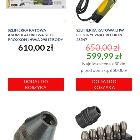
SZLIFIERKA KĄTOWA
SZLIFIERKA KĄTOWA LHW
AKUMULATOROWA SOLO
ELEKTRYCZNA PROXXON
PROXXON LHW/A 29817 BODY
28547
610,00
zł
650,00
zł
Pierwotna
Aktu
599,99
zł
cena
cena
Najniższa cena z 30 dni
wynosiła:
wyno
przed obniżką: 650,00 zł
650,00 zł.
599,
DODAJ DO
DODAJ DO
KOSZYKA
KOSZYKA