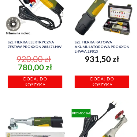
SZLIFIERKA ELEKTRYCZNA
SZLIFIERKA KĄTOWA
ZESTAW PROXXON 28547 LHW
AKUMULATOROWA PROXXON
LHW/A 29815
920,00
zł
931,50
zł
Pierwotna
Aktualna
780,00
zł
cena
cena
DODAJ DO
DODAJ DO
wynosiła:
wynosi:
KOSZYKA
KOSZYKA
920,00 zł.
780,00 zł.
PROMOCJA!