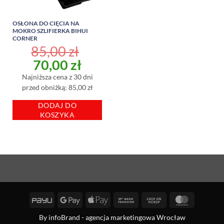
OSŁONA DO CIĘCIA NA
MOKRO SZLIFIERKA BIHUI
CORNER
85,00
zł
Pierwotna
Aktualna
70,00
zł
cena
cena
Najniższa cena z 30 dni
wynosiła:
wynosi:
przed obniżką: 85,00 zł
85,00 zł.
70,00 zł.
DODAJ DO
KOSZYKA
PayU
Google
Apple
Bank
Cash
MasterCa
Pay
Pay
Transfer
on
By
infoBrand - agencja marketingowa Wrocław
Pickup