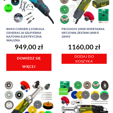
BIHUI CORNER 2.0 DRUGA
PROXXON 100W WIERTARKA
GENERACJA SZLIFIERKA
SIECIOWA ZESTAW LWB/E
KĄTOWA ELEKTRYCZNA
28492
WALIZKA
949,00
zł
1160,00
zł
DODAJ DO
DOWIEDZ SIĘ
KOSZYKA
WIĘCEJ
ZESTAW