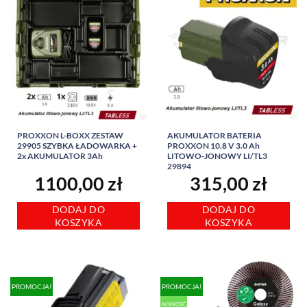
PROXXON L-BOXX ZESTAW
AKUMULATOR BATERIA
29905 SZYBKA ŁADOWARKA +
PROXXON 10.8 V 3.0 Ah
2x AKUMULATOR 3Ah
LITOWO-JONOWY LI/TL3
29894
1100,00
zł
315,00
zł
DODAJ DO
DODAJ DO
KOSZYKA
KOSZYKA
PROMOCJA!
PROMOCJA!
NOWOŚĆ