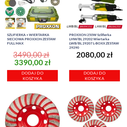
SZLIFIERKA + WIERTARKA
PROXXON 250W Szlifierka
SIECIOWA PROXXON ZESTAW
LHW/BL 29202 Wiertarka
FULL MAX
LWB/BL 29207 L-BOXX ZESTAW
29290
3490,00
zł
2080,00
zł
Pierwotna
Aktualna
3390,00
zł
cena
cena
DODAJ DO
DODAJ DO
wynosiła:
wynosi:
KOSZYKA
KOSZYKA
3490,00 zł.
3390,00 zł.