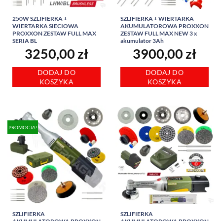
250W SZLIFIERKA +
SZLIFIERKA + WIERTARKA
WIERTARKA SIECIOWA
AKUMULATOROWA PROXXON
PROXXON ZESTAW FULL MAX
ZESTAW FULL MAX NEW 3 x
SERIA BL
akumulator 3Ah
3250,00
zł
3900,00
zł
DODAJ DO
DODAJ DO
KOSZYKA
KOSZYKA
PROMOCJA!
SZLIFIERKA
SZLIFIERKA