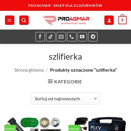
Przewiń
PROAGMAR - SKLEP DLA GLAZURNIKÒW
do
zawartości
0
szlifierka
Strona główna
/
Produkty oznaczone “szlifierka”
KATEGORIE
NOWOŚĆ
NOWOŚĆ