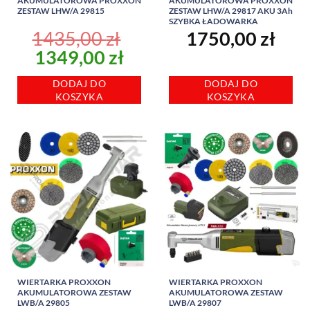
AKUMULATOROWA PROXXON
AKUMULATOROWA PROXXON
ZESTAW LHW/A 29815
ZESTAW LHW/A 29817 AKU 3Ah
SZYBKA ŁADOWARKA
1435,00
zł
1750,00
zł
Pierwotna
Aktualna
1349,00
zł
cena
cena
DODAJ DO
DODAJ DO
wynosiła:
wynosi:
KOSZYKA
KOSZYKA
1435,00 zł.
1349,00 zł.
WIERTARKA PROXXON
WIERTARKA PROXXON
AKUMULATOROWA ZESTAW
AKUMULATOROWA ZESTAW
LWB/A 29805
LWB/A 29807