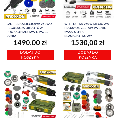
SZLIFIERKA SIECIOWA 250W Z
WIERTARKA 250W SIECIOWA
REGULACJĄ OBROTÓW
PROXXON ZESTAW LWB/BL
PROXXON ZESTAW LHW/BL
29207 SILNIK
29202
BEZSZCZOTKOWY
1490,00
zł
1530,00
zł
DODAJ DO
DODAJ DO
KOSZYKA
KOSZYKA