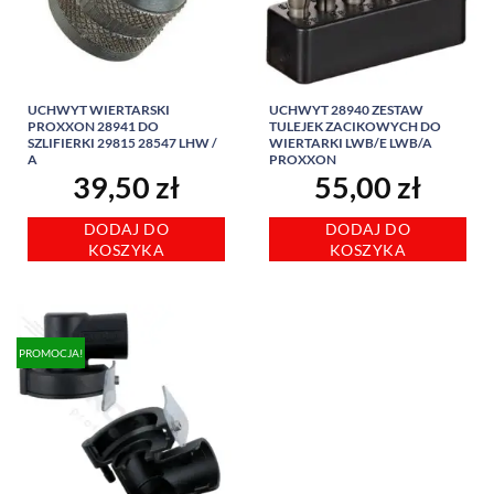
UCHWYT WIERTARSKI
UCHWYT 28940 ZESTAW
PROXXON 28941 DO
TULEJEK ZACIKOWYCH DO
SZLIFIERKI 29815 28547 LHW /
WIERTARKI LWB/E LWB/A
A
PROXXON
39,50
zł
55,00
zł
DODAJ DO
DODAJ DO
KOSZYKA
KOSZYKA
PROMOCJA!