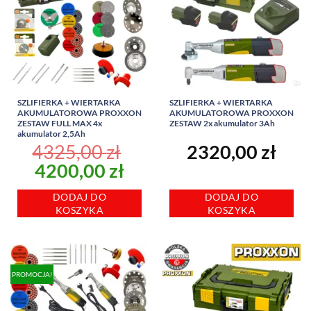
SZLIFIERKA + WIERTARKA
SZLIFIERKA + WIERTARKA
AKUMULATOROWA PROXXON
AKUMULATOROWA PROXXON
ZESTAW FULL MAX 4x
ZESTAW 2x akumulator 3Ah
akumulator 2,5Ah
4325,00
zł
2320,00
zł
Pierwotna
Aktualna
4200,00
zł
cena
cena
DODAJ DO
DODAJ DO
wynosiła:
wynosi:
KOSZYKA
KOSZYKA
4325,00 zł.
4200,00 zł.
PROMOCJA!