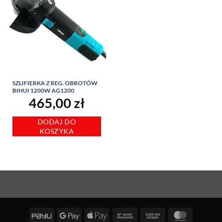
SZLIFIERKA Z REG. OBROTÓW
BIHUI 1200W AG1200
465,00
zł
DODAJ DO
KOSZYKA
PayU
Google
Apple
Bank
Cash
MasterCa