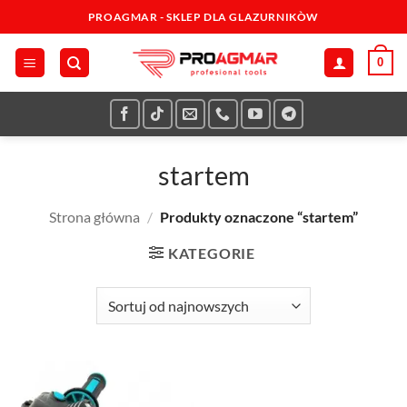
Przewiń
PROAGMAR - SKLEP DLA GLAZURNIKÒW
do
zawartości
0
startem
Strona główna
/
Produkty oznaczone “startem”
KATEGORIE