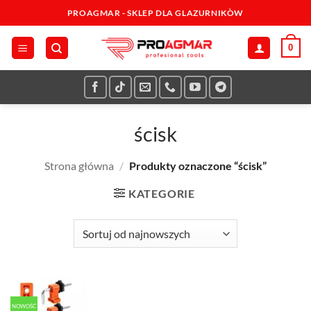
Przewiń
PROAGMAR - SKLEP DLA GLAZURNIKÒW
do
zawartości
0
ścisk
Strona główna
/
Produkty oznaczone “ścisk”
KATEGORIE
NOWOŚĆ