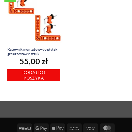
Kątownik montażowy do płytek
gresu zestaw 2 sztuki
55,00
zł
DODAJ DO
KOSZYKA
PayU
Google
Apple
Bank
Cash
MasterCa