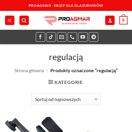
Przewiń
PROAGMAR - SKLEP DLA GLAZURNIKÒW
do
zawartości
0
regulacją
Strona główna
/
Produkty oznaczone “regulacją”
KATEGORIE