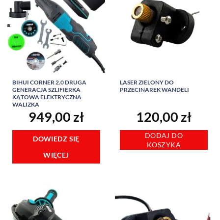
BIHUI CORNER 2.0 DRUGA
LASER ZIELONY DO
GENERACJA SZLIFIERKA
PRZECINAREK WANDELI
KĄTOWA ELEKTRYCZNA
WALIZKA
949,00
zł
120,00
zł
DODAJ DO
DOWIEDZ SIĘ
KOSZYKA
WIĘCEJ