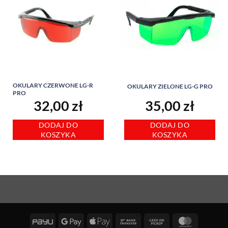
OKULARY CZERWONE LG-R
OKULARY ZIELONE LG-G PRO
PRO
32,00
zł
35,00
zł
DODAJ DO
DODAJ DO
KOSZYKA
KOSZYKA
PayU
Google
Apple
Bank
Cash
MasterCa