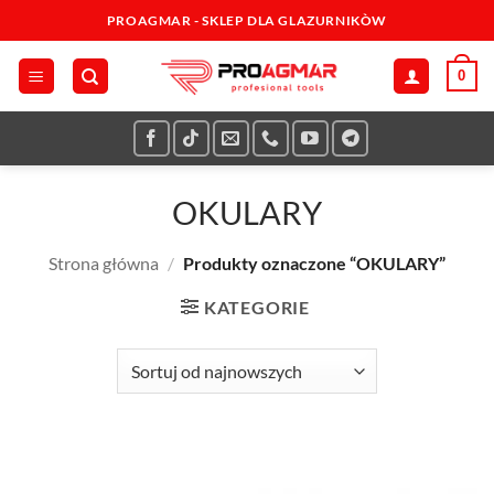
Przewiń
PROAGMAR - SKLEP DLA GLAZURNIKÒW
do
zawartości
0
OKULARY
Strona główna
/
Produkty oznaczone “OKULARY”
KATEGORIE