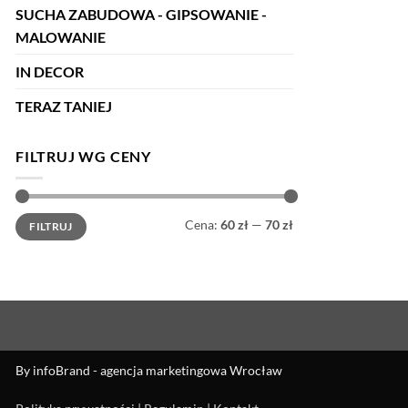
SUCHA ZABUDOWA - GIPSOWANIE -
MALOWANIE
IN DECOR
TERAZ TANIEJ
FILTRUJ WG CENY
Cena
Cena
Cena:
60 zł
—
70 zł
FILTRUJ
min
max
By
infoBrand - agencja marketingowa Wrocław