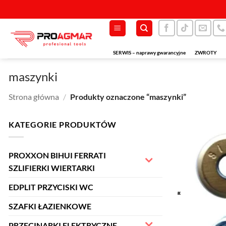
Przewiń
do
zawartości
SERWIS – naprawy gwarancyjne
ZWROTY
maszynki
Strona główna
/
Produkty oznaczone “maszynki”
KATEGORIE PRODUKTÓW
PROXXON BIHUI FERRATI
SZLIFIERKI WIERTARKI
EDPLIT PRZYCISKI WC
SZAFKI ŁAZIENKOWE
PRZECINARKI ELEKTRYCZNE