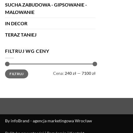
SUCHA ZABUDOWA - GIPSOWANIE -
MALOWANIE
IN DECOR
TERAZ TANIEJ
FILTRUJ WG CENY
Cena
Cena
Cena:
240 zł
—
7100 zł
FILTRUJ
min
max
By
infoBrand - agencja marketingowa Wrocław