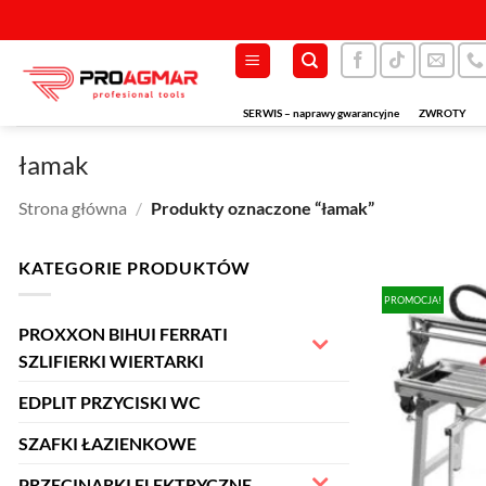
Przewiń
do
zawartości
SERWIS – naprawy gwarancyjne
ZWROTY
łamak
Strona główna
/
Produkty oznaczone “łamak”
KATEGORIE PRODUKTÓW
PROMOCJA!
PROXXON BIHUI FERRATI
SZLIFIERKI WIERTARKI
EDPLIT PRZYCISKI WC
SZAFKI ŁAZIENKOWE
PRZECINARKI ELEKTRYCZNE