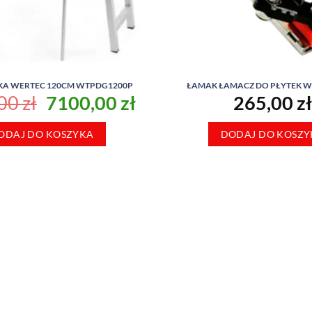
KA WERTEC 120CM WTPDG1200P
ŁAMAK ŁAMACZ DO PŁYTEK W
Pierwotna
Aktualna
,00
zł
7100,00
zł
265,00
zł
cena
cena
ODAJ DO KOSZYKA
wynosiła:
wynosi:
DODAJ DO KOSZY
7500,00 zł.
7100,00 zł.