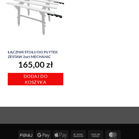
ŁĄCZNIK STOŁU DO PŁYTEK
ZESTAW 2szt MECHANIC
165,00
zł
DODAJ DO
KOSZYKA
PayU
Google
Apple
Bank
Cash
MasterCa