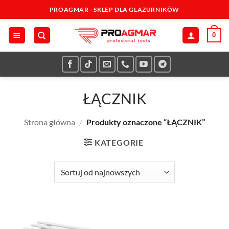
Przewiń
PROAGMAR - SKLEP DLA GLAZURNIKÒW
do
zawartości
0
ŁĄCZNIK
Strona główna
/
Produkty oznaczone “ŁĄCZNIK”
KATEGORIE