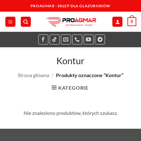
Przewiń
PROAGMAR - SKLEP DLA GLAZURNIKÒW
do
zawartości
0
Kontur
Strona główna
/
Produkty oznaczone “Kontur”
KATEGORIE
Nie znaleziono produktów, których szukasz.