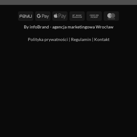
PayU
Google
Apple
Bank
Cash
MasterCa
Pay
Pay
Transfer
on
By
infoBrand - agencja marketingowa Wrocław
Pickup
Polityka prywatności
|
Regulamin
|
Kontakt