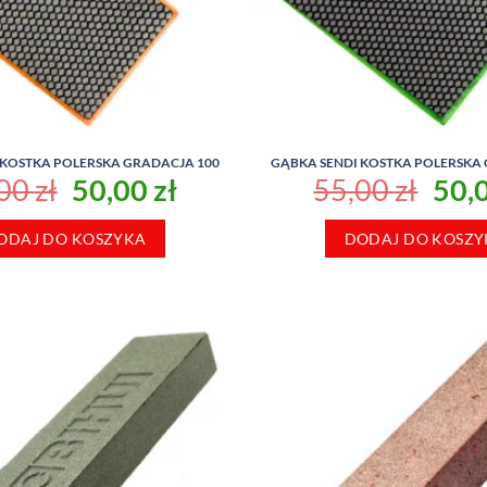
 KOSTKA POLERSKA GRADACJA 100
GĄBKA SENDI KOSTKA POLERSKA
Pierwotna
Aktualna
Pie
,00
zł
50,00
zł
55,00
zł
50,
cena
cena
cen
ODAJ DO KOSZYKA
wynosiła:
wynosi:
DODAJ DO KOSZY
wyno
55,00 zł.
50,00 zł.
55,0