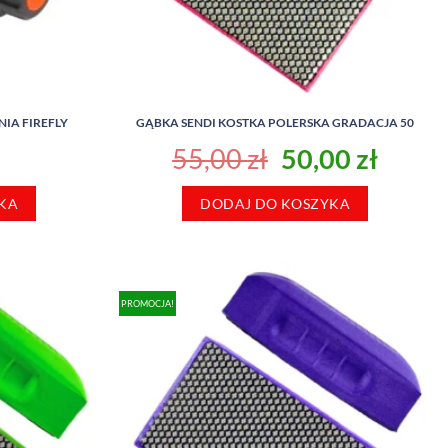
NIA FIREFLY
GĄBKA SENDI KOSTKA POLERSKA GRADACJA 50
Pierwotna
Aktua
55,00
zł
50,00
zł
cena
cena
KA
DODAJ DO KOSZYKA
wynosiła:
wynos
55,00 zł.
50,00 
PROMOCJA!