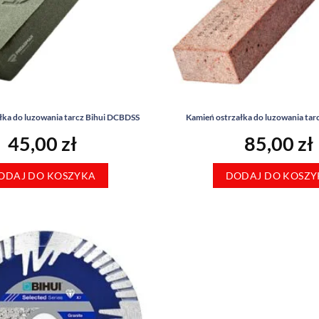
łka do luzowania tarcz Bihui DCBDSS
Kamień ostrzałka do luzowania t
45,00
zł
85,00
zł
ODAJ DO KOSZYKA
DODAJ DO KOSZY