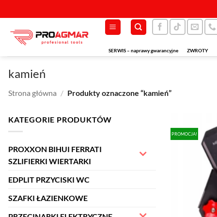
Przewiń
do
zawartości
SERWIS – naprawy gwarancyjne
ZWROTY
kamień
Strona główna
/
Produkty oznaczone “kamień”
KATEGORIE PRODUKTÓW
PROMOCJA!
PROXXON BIHUI FERRATI
SZLIFIERKI WIERTARKI
EDPLIT PRZYCISKI WC
SZAFKI ŁAZIENKOWE
PRZECINARKI ELEKTRYCZNE