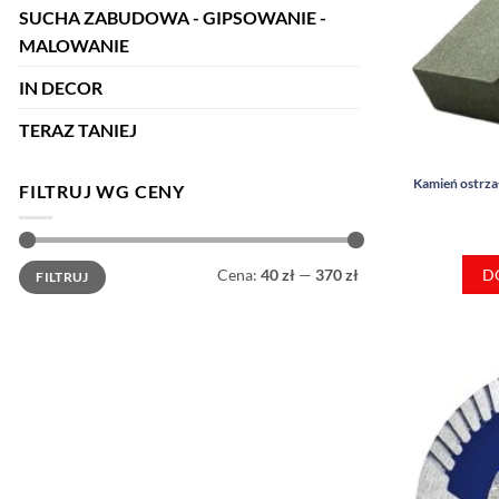
SUCHA ZABUDOWA - GIPSOWANIE -
MALOWANIE
IN DECOR
TERAZ TANIEJ
Kamień ostrza
FILTRUJ WG CENY
Cena
Cena
D
Cena:
40 zł
—
370 zł
FILTRUJ
min
max