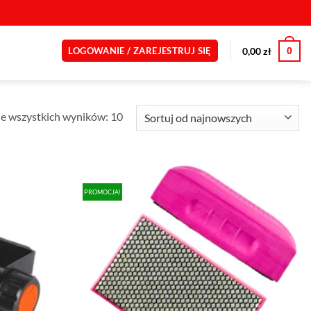
0
0,00
zł
LOGOWANIE / ZAREJESTRUJ SIĘ
Posortowane
e wszystkich wyników: 10
według
najnowszych
PROMOCJA!