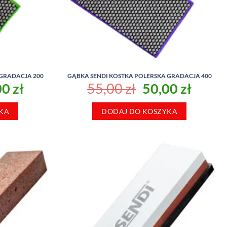
 GRADACJA 200
GĄBKA SENDI KOSTKA POLERSKA GRADACJA 400
rwotna
Aktualna
Pierwotna
Aktua
00
zł
55,00
zł
50,00
zł
a
cena
cena
cena
KA
siła:
wynosi:
DODAJ DO KOSZYKA
wynosiła:
wynos
0 zł.
50,00 zł.
55,00 zł.
50,00 