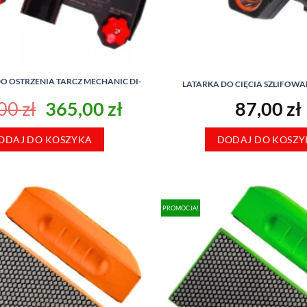
O OSTRZENIA TARCZ MECHANIC DI-
LATARKA DO CIĘCIA SZLIFOWA
Pierwotna
Aktualna
,00
zł
365,00
zł
87,00
zł
cena
cena
ODAJ DO KOSZYKA
wynosiła:
wynosi:
DODAJ DO KOSZY
399,00 zł.
365,00 zł.
PROMOCJA!