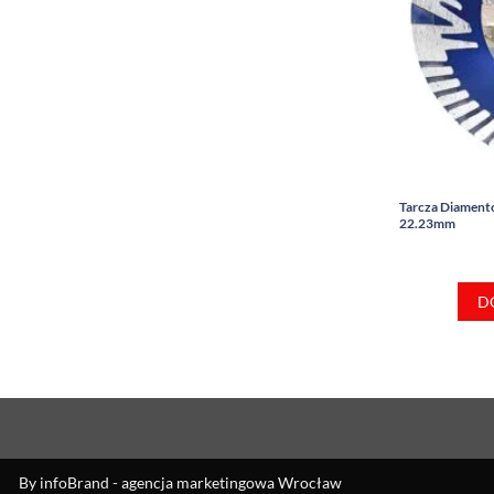
Tarcza Diament
22.23mm
D
By
infoBrand - agencja marketingowa Wrocław