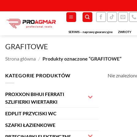
Przewiń
do
zawartości
SERWIS – naprawy gwarancyjne
ZWROTY
GRAFITOWE
Strona główna
/
Produkty oznaczone “GRAFITOWE”
KATEGORIE PRODUKTÓW
Nie znalezion
PROXXON BIHUI FERRATI
SZLIFIERKI WIERTARKI
EDPLIT PRZYCISKI WC
SZAFKI ŁAZIENKOWE
PRZECINARKI ELEKTRYCZNE