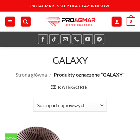
Przewiń
PROAGMAR - SKLEP DLA GLAZURNIKÒW
do
zawartości
0
GALAXY
Strona główna
/
Produkty oznaczone “GALAXY”
KATEGORIE
NOWOŚĆ