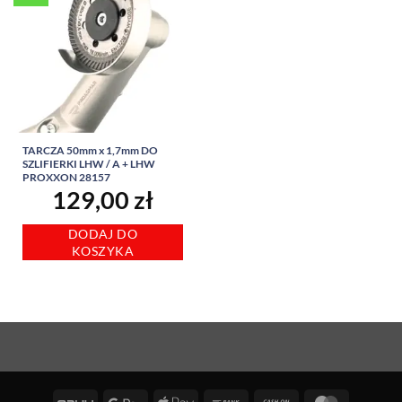
TARCZA 50mm x 1,7mm DO
SZLIFIERKI LHW / A + LHW
PROXXON 28157
129,00
zł
DODAJ DO
KOSZYKA
PayU
Google
Apple
Bank
Cash
MasterCa