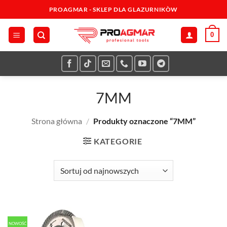
Przewiń
PROAGMAR - SKLEP DLA GLAZURNIKÒW
do
zawartości
0
7MM
Strona główna
/
Produkty oznaczone “7MM”
KATEGORIE
NOWOŚĆ