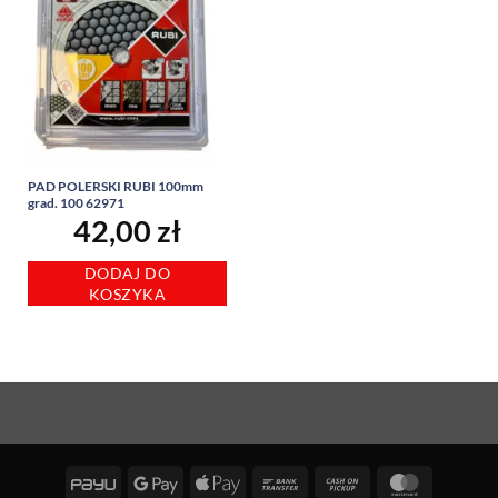
PAD POLERSKI RUBI 100mm
grad. 100 62971
42,00
zł
DODAJ DO
KOSZYKA
PayU
Google
Apple
Bank
Cash
MasterCa