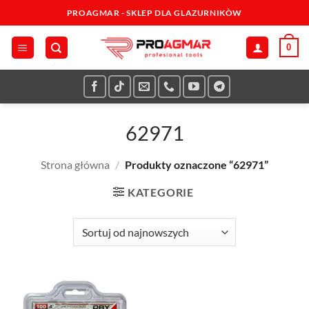
Przewiń
PROAGMAR - SKLEP DLA GLAZURNIKÒW
do
zawartości
0
62971
Strona główna
/
Produkty oznaczone “62971”
KATEGORIE