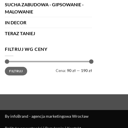
SUCHA ZABUDOWA - GIPSOWANIE -
MALOWANIE
IN DECOR
TERAZ TANIEJ
FILTRUJ WG CENY
Cena
Cena
Cena:
90 zł
—
190 zł
FILTRUJ
min
max
By
infoBrand - agencja marketingowa Wrocław