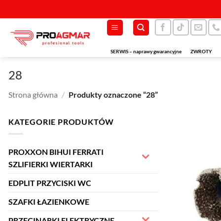
Przewiń
do
zawartości
SERWIS – naprawy gwarancyjne
ZWROTY
28
Strona główna
/
Produkty oznaczone “28”
KATEGORIE PRODUKTÓW
PROXXON BIHUI FERRATI
SZLIFIERKI WIERTARKI
EDPLIT PRZYCISKI WC
SZAFKI ŁAZIENKOWE
PRZECINARKI ELEKTRYCZNE