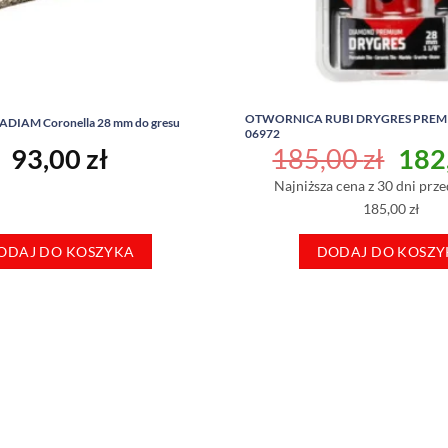
OTWORNICA RUBI DRYGRES PREM
ADIAM Coronella 28 mm do gresu
06972
Pie
93,00
zł
185,00
zł
182
cen
Najniższa cena z 30 dni prze
wyno
185,00 zł
185,
ODAJ DO KOSZYKA
DODAJ DO KOSZY