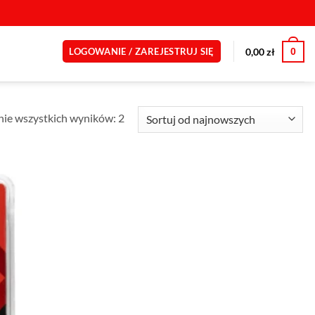
0
0,00
zł
LOGOWANIE / ZAREJESTRUJ SIĘ
Posortowane
ie wszystkich wyników: 2
według
najnowszych