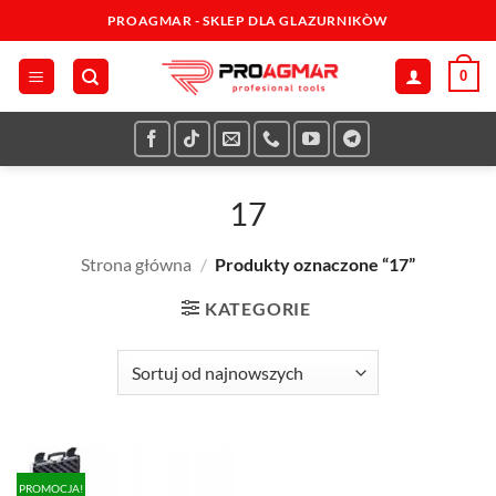
Przewiń
PROAGMAR - SKLEP DLA GLAZURNIKÒW
do
zawartości
0
17
Strona główna
/
Produkty oznaczone “17”
KATEGORIE
PROMOCJA!