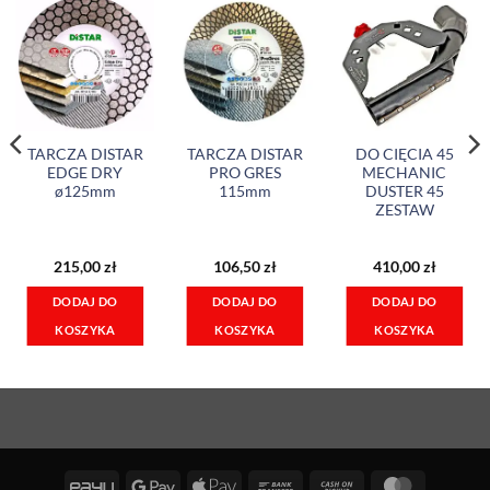
TARCZA DISTAR
TARCZA DISTAR
DO CIĘCIA 45
EDGE DRY
PRO GRES
MECHANIC
ø125mm
115mm
DUSTER 45
ZESTAW
215,00
zł
106,50
zł
410,00
zł
DODAJ DO
DODAJ DO
DODAJ DO
KOSZYKA
KOSZYKA
KOSZYKA
PayU
Google
Apple
Bank
Cash
MasterCa