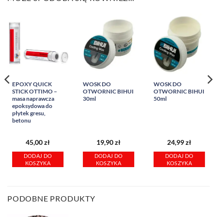
EPOXY QUICK
WOSK DO
WOSK DO
STICK OTTIMO –
OTWORNIC BIHUI
OTWORNIC BIHUI
masa naprawcza
30ml
50ml
epoksydowa do
płytek gresu,
betonu
45,00
zł
19,90
zł
24,99
zł
DODAJ DO
DODAJ DO
DODAJ DO
KOSZYKA
KOSZYKA
KOSZYKA
PODOBNE PRODUKTY