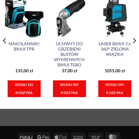
NAKOLANNIKI
UCHWYT DO
LASER BIHUI 3 x
BIHUI TPR
GRZEBIENI
360° ZIELONA
BLATÓW
WIĄZKA
WYMIENNYCH
BIHUI TEBO
135,00
zł
37,00
zł
1055,00
zł
DODAJ DO
DODAJ DO
DODAJ DO
KOSZYKA
KOSZYKA
KOSZYKA
PayU
Google
Apple
Bank
Cash
MasterCa