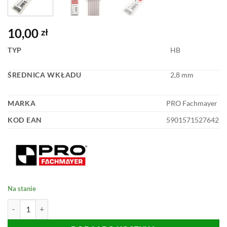
10,00
zł
TYP
HB
ŚREDNICA WKŁADU
2,8 mm
MARKA
PRO Fachmayer
KOD EAN
5901571527642
Na stanie
ilość WKŁADY GRAFITOWE DO OŁÓWKÓW AUTOMATYCZNYCH 6s