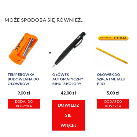
MOŻE SPODOBA SIĘ RÓWNIEŻ…
TEMPERÓWKA
OŁÓWEK
OŁÓWEK DO
BUDOWLANA DO
AUTOMATYCZNY
SZKŁA I METALU
OŁÓWKÓW
BIHUI 3 KOLORY
PRO
9,00
zł
42,00
zł
5,00
zł
DODAJ DO
DODAJ DO
DOWIEDZ
KOSZYKA
KOSZYKA
SIĘ
WIĘCEJ