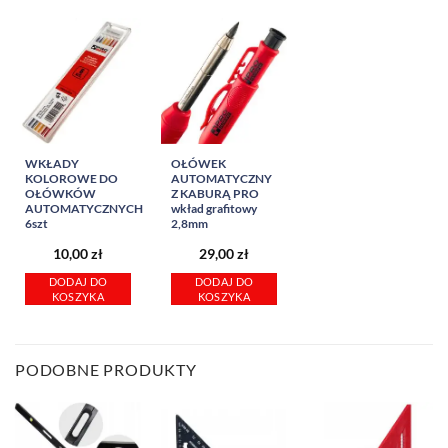
WKŁADY
OŁÓWEK
KOLOROWE DO
AUTOMATYCZNY
OŁÓWKÓW
Z KABURĄ PRO
AUTOMATYCZNYCH
wkład grafitowy
6szt
2,8mm
10,00
zł
29,00
zł
DODAJ DO
DODAJ DO
KOSZYKA
KOSZYKA
PODOBNE PRODUKTY