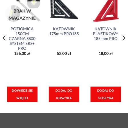
BRAK W
MAGAZYNIE
POZIOMICA
KĄTOWNIK
KĄTOWNIK
150CM
175mm PRO185
PLASTIKOWY
CZARNA S800
185 mm PRO
SYSTEM ERS+
PRO
156,00
zł
52,00
zł
18,00
zł
DOWIEDZ SIĘ
DODAJ DO
DODAJ DO
WIĘCEJ
KOSZYKA
KOSZYKA