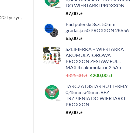
DO WIERTARKI PROXXON
87,00
zł
20 Tyczyn,
Pad polerski 3szt 50mm
gradacja 50 PROXXON 28656
65,00
zł
SZLIFIERKA + WIERTARKA
AKUMULATOROWA
PROXXON ZESTAW FULL
MAX 4x akumulator 2,5Ah
Pierwotna
Aktualna
4325,00
zł
4200,00
zł
cena
cena
TARCZA DISTAR BUTTERFLY
wynosiła:
wynosi:
0,45mm ø45mm BEZ
4325,00 zł.
4200,00 zł.
TRZPIENIA DO WIERTARKI
PROXXON
89,00
zł