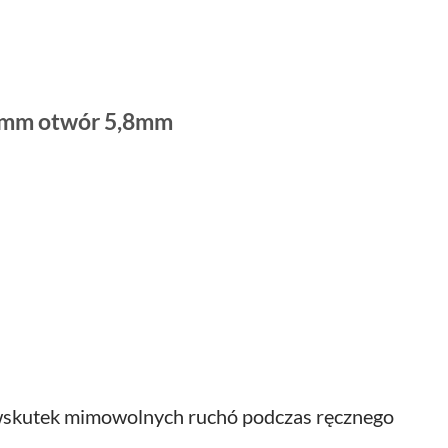
mm otwór 5,8mm
y wskutek mimowolnych ruchó podczas ręcznego