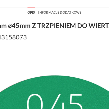
OPIS
INFORMACJE DODATKOWE
mm ø45mm Z TRZPIENIEM DO WIER
143158073