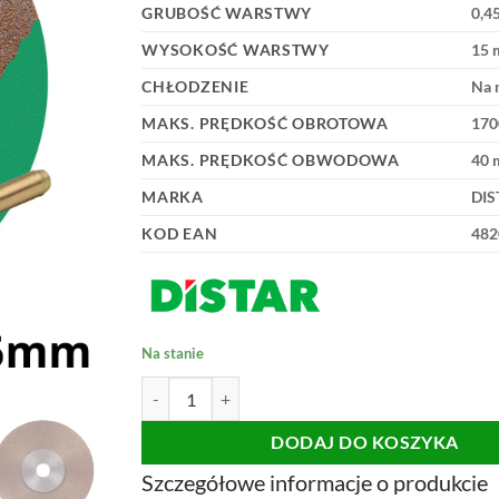
GRUBOŚĆ WARSTWY
0,4
WYSOKOŚĆ WARSTWY
15
CHŁODZENIE
Na 
MAKS. PRĘDKOŚĆ OBROTOWA
170
MAKS. PRĘDKOŚĆ OBWODOWA
40 
MARKA
DIS
KOD EAN
482
Na stanie
ilość TARCZA DISTAR BUTTERFLY 0,45mm ø45m
DODAJ DO KOSZYKA
Szczegółowe informacje o produkcie