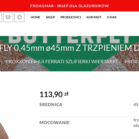
PROAGMAR - SKLEP DLA GLAZURNIKÒW
HOME
SKLEP
PRODUCENCI
KONTAKT
O NAS
FLY 0,45mm ø45mm Z TRZPIENIEM
/
PROXXON BIHUI FERRATI SZLIFIERKI WIERTARKI
/
PROX
113,90
zł
ŚREDNICA
45
tr
MOCOWANIE
ot