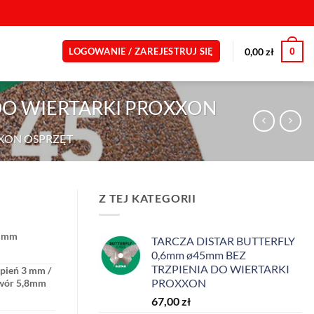
0
0,00
zł
LOGOWANIE / ZAREJESTRUJ SIĘ
 DO WIERTARKI PROXXON
XON OSPRZĘT
Z TEJ KATEGORII
 mm
TARCZA DISTAR BUTTERFLY
0,6mm ø45mm BEZ
TRZPIENIA DO WIERTARKI
zpień 3 mm /
PROXXON
wór 5,8mm
67,00
zł