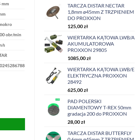
5 mm
TARCZA DISTAR NECTAR
1,8mm ø45mm Z TRZPIENIEM
 mm
DO PROXXON
mokro
125,00
zł
00 obr/min
WIERTARKA KĄTOWA LWB/A
AKUMULATOROWA
m/s
PROXXON 29805
TAR
1085,00
zł
0245286788
WIERTARKA KĄTOWA LWB/E
ELEKTRYCZNA PROXXON
28492
625,00
zł
PAD POLERSKI
DIAMENTOWY T-REX 50mm
m Z TRZPIENIEM DO WIERTARKI PROXXON
gradacja 200 do PROXXON
28,00
zł
TARCZA DISTAR BUTTERFLY
0,6mm ø45mm Z TRZPIENIEM