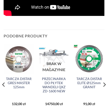
PODOBNE PRODUKTY
BRAK W
MAGAZYNIE
TARCZA DISTAR
PRZECINARKA
TARCZA DISTAR
GRES MASTER
DO PŁYTEK
ELITE Ø125mm
125mm
WANDELI QXZ
GRANIT
ZD-1600 NEW
132,00
zł
14750,00
zł
91,00
zł