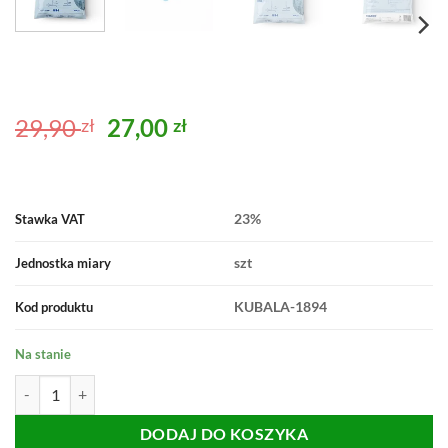
Pierwotna
Aktualna
29,90
27,00
zł
zł
cena
cena
wynosiła:
wynosi:
29,90 zł.
27,00 zł.
23%
Stawka VAT
szt
Jednostka miary
KUBALA-1894
Kod produktu
Na stanie
ilość KLIPSY BRAMKA KUBALA SMART LEVEL 3mm 100 szt 1894
DODAJ DO KOSZYKA