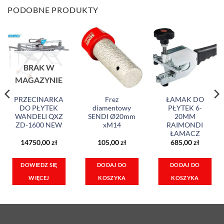
PODOBNE PRODUKTY
BRAK W
MAGAZYNIE
PRZECINARKA
Frez
ŁAMAK DO
DO PŁYTEK
diamentowy
PŁYTEK 6-
WANDELI QXZ
SENDI Ø20mm
20MM
ZD-1600 NEW
xM14
RAIMONDI
ŁAMACZ
14750,00
zł
105,00
zł
685,00
zł
DOWIEDZ SIĘ
DODAJ DO
DODAJ DO
WIĘCEJ
KOSZYKA
KOSZYKA