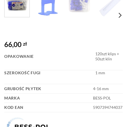
66,00
zł
120szt klips +
OPAKOWANIE
50szt klin
SZEROKOŚĆ FUGI
1 mm
GRUBOŚĆ PŁYTEK
4-16 mm
MARKA
BESS-POL
KOD EAN
5907394744037