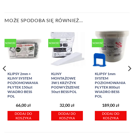
MOŻE SPODOBA SIĘ RÓWNIEŻ…
NOWOŚĆ
NOWOŚĆ
NOWOŚĆ
KLIPSY 2mm +
KLINY
KLIPSY 1mm
KLINY SYSTEM
MONTAŻOWE
SYSTEM
POZIOMOWANIA
3W1 KRZYŻYK
POZIOMOWANIA
PŁYTEK 150szt
PODWYŻSZENIE
PŁYTEK 800szt
WIADRO BESS
50szt BESS POL
WIADRO BESS
POL
POL
66,00
zł
32,00
zł
189,00
zł
DODAJ DO
DODAJ DO
DODAJ DO
KOSZYKA
KOSZYKA
KOSZYKA