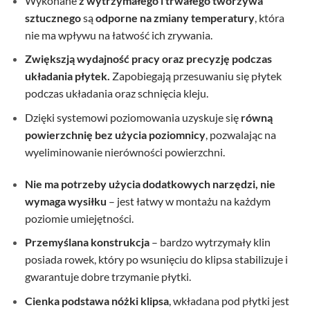
Wykonane
z wytrzymałego i trwałego tworzywa
sztucznego
są
odporne na zmiany temperatury
, która
nie ma wpływu na łatwość ich zrywania.
Zwiększją wydajność pracy oraz precyzję podczas
układania płytek.
Zapobiegają przesuwaniu się płytek
podczas układania oraz schnięcia kleju.
Dzięki systemowi poziomowania uzyskuje się
równą
powierzchnię bez użycia poziomnicy
, pozwalając na
wyeliminowanie nierówności powierzchni.
Nie ma potrzeby użycia dodatkowych narzędzi, nie
wymaga wysiłku
– jest łatwy w montażu na każdym
poziomie umiejętności.
Przemyślana konstrukcja
– bardzo wytrzymały klin
posiada rowek, który po wsunięciu do klipsa stabilizuje i
gwarantuje dobre trzymanie płytki.
Cienka podstawa nóżki klipsa
, wkładana pod płytki jest