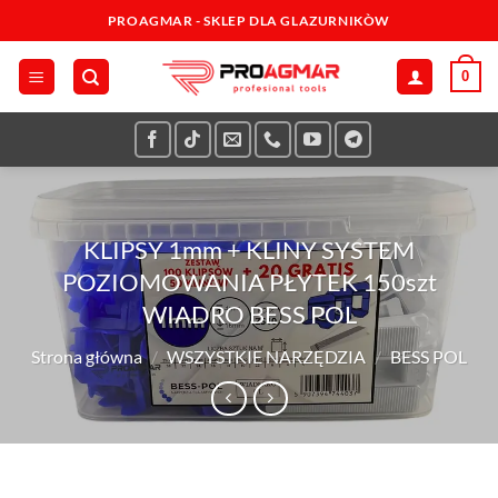
Przewiń
PROAGMAR - SKLEP DLA GLAZURNIKÒW
do
zawartości
0
KLIPSY 1mm + KLINY SYSTEM
POZIOMOWANIA PŁYTEK 150szt
WIADRO BESS POL
Strona główna
/
WSZYSTKIE NARZĘDZIA
/
BESS POL