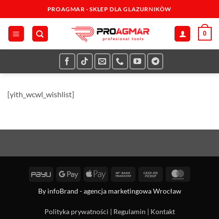
Przewiń
PROAGMAR - SKLEP DLA GLAZURNIKÒW
do
zawartości
0
[yith_wcwl_wishlist]
PayU
Google
Apple
Bank
Cash
MasterCa
Pay
Pay
Transfer
on
By
infoBrand - agencja marketingowa Wrocław
Pickup
Polityka prywatności
|
Regulamin
|
Kontakt