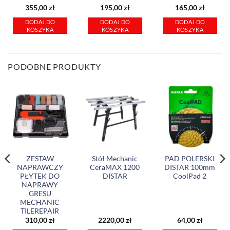
355,00
zł
195,00
zł
165,00
zł
DODAJ DO
DODAJ DO
DODAJ DO
KOSZYKA
KOSZYKA
KOSZYKA
PODOBNE PRODUKTY
ZESTAW
Stół Mechanic
PAD POLERSKI
NAPRAWCZY
CeraMAX 1200
DISTAR 100mm
PŁYTEK DO
DISTAR
CoolPad 2
NAPRAWY
GRESU
MECHANIC
TILEREPAIR
310,00
zł
2220,00
zł
64,00
zł