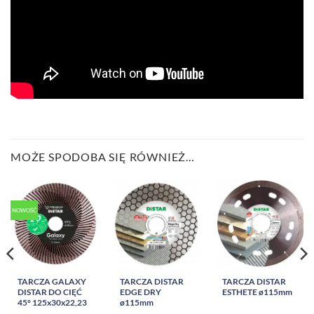
MOŻE SPODOBA SIĘ RÓWNIEŻ…
NOWOŚĆ
TARCZA GALAXY
TARCZA DISTAR
TARCZA DISTAR
DISTAR DO CIĘĆ
EDGE DRY
ESTHETE ø115mm
45° 125x30x22,23
ø115mm