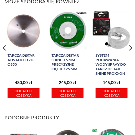
MOŻE SPODOBA SIĘ RÓWNIEŻ…
TARCZA DiSTAR
TARCZA DISTAR
SYSTEM
ADVANCED 7D
SHINE 0,6 MM
PODAWANIA
Ø350
PRECYZYJNE
WODY SPRAY DO
CIĘCIE 125 MM
TARCZ DISTAR
SHINE PROXXON
480,00
zł
245,00
zł
145,00
zł
DODAJ DO
DODAJ DO
DODAJ DO
KOSZYKA
KOSZYKA
KOSZYKA
PODOBNE PRODUKTY