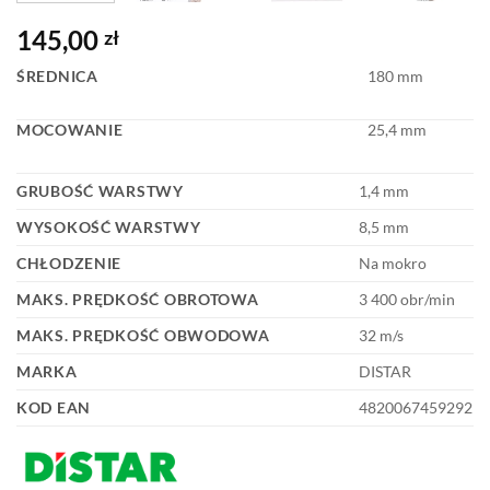
145,00
zł
ŚREDNICA
180 mm
MOCOWANIE
25,4 mm
GRUBOŚĆ WARSTWY
1,4 mm
WYSOKOŚĆ WARSTWY
8,5 mm
CHŁODZENIE
Na mokro
MAKS. PRĘDKOŚĆ OBROTOWA
3 400 obr/min
MAKS. PRĘDKOŚĆ OBWODOWA
32 m/s
MARKA
DISTAR
KOD EAN
4820067459292