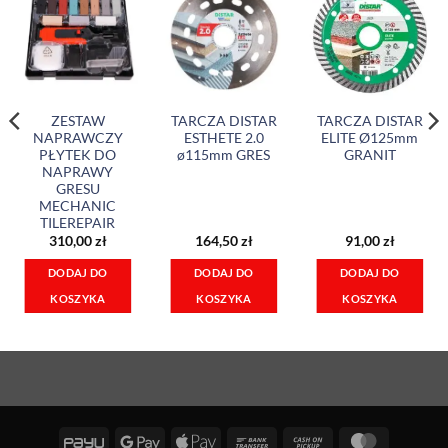
ZESTAW
TARCZA DISTAR
TARCZA DISTAR
NAPRAWCZY
ESTHETE 2.0
ELITE Ø125mm
PŁYTEK DO
ø115mm GRES
GRANIT
NAPRAWY
GRESU
MECHANIC
TILEREPAIR
310,00
zł
164,50
zł
91,00
zł
DODAJ DO
DODAJ DO
DODAJ DO
KOSZYKA
KOSZYKA
KOSZYKA
PayU
Google
Apple
Bank
Cash
MasterCa