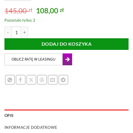
Pierwotna
Aktualna
145,00
108,00
zł
zł
cena
cena
Pozostało tylko: 2
wynosiła:
wynosi:
ilość FREZ 20x40mm WERTEC
145,00 zł.
108,00 zł.
DODAJ DO KOSZYKA
OPIS
INFORMACJE DODATKOWE