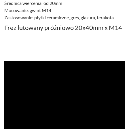
Średnica wiercenia: od 20mm
Mocowanie: gwint M14
Zastosowanie: płytki ceramiczne, gres, glazura, terakota
Frez lutowany próżniowo 20x40mm x M14