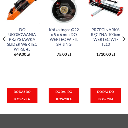
DO
Kółko tnące Ø22
PRZECINARKA
UKOSOWANIA
x 5 x 6 mm DO
RĘCZNA 100cm
PRZYSTAWKA
WERTEC WT-TL
WERTEC WT-
SLIDER WERTEC
SHIJING
TL10
WT-SL 45
649,00
zł
75,00
zł
1710,00
zł
DODAJ DO
DODAJ DO
DODAJ DO
KOSZYKA
KOSZYKA
KOSZYKA